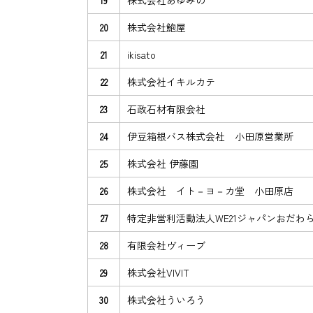
株式会社あゆみの
19
株式会社鮑屋
20
ikisato
21
株式会社イキルカテ
22
石政石材有限会社
23
伊豆箱根バス株式会社 小田原営業所
24
株式会社 伊藤園
25
株式会社 イト－ヨ－カ堂 小田原店
26
特定非営利活動法人WE21ジャパンおだわ
27
有限会社ヴィーブ
28
株式会社VIVIT
29
株式会社ういろう
30