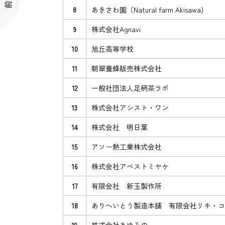
前へ
あきさわ園（Natural farm Akisawa)
8
株式会社Agnavi
9
旭丘高等学校
10
朝翠養蜂販売株式会社
11
一般社団法人足柄茶ラボ
12
株式会社アシスト・ワン
13
株式会社 明日葉
14
アソー熱工業株式会社
15
株式会社アベストミヤケ
16
有限会社 新玉製作所
17
ありへいとう製造本舗 有限会社リキ・コ
18