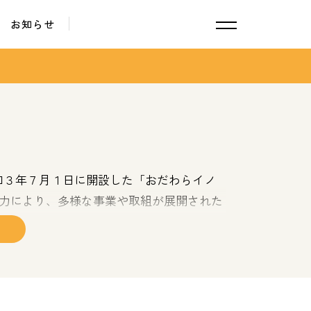
お知らせ
和３年７月１日に開設した「おだわらイノ
力により、多様な事業や取組が展開された
引き起こすきっかけとなりました。
いて検討を重ねた結果、「おだわらイノベ
す。