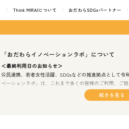
Think MIRAIについて
おだわらSDGsパートナー
イベント・催し
課題解決ワークショップ
おだわらイノベーションラボ
ユース・レイディオ
普及啓発グッズ
次世代
イベント・催し
課題解決ワークショップ
おだちん
おだわら市民学校
おだわらイノベーションラボ
ユース・レイディオ
「おだわらイノベーションラボ」について
普及啓発グッズ
次世代
おだちん
おだわら市民学校
＜最終利用日のお知らせ＞
公民連携、若者女性活躍、SDGsなどの推進拠点として令
ベーションラボ」は、これまで多くの皆様のご利用、ご協
ことで、新たなまちづくりにつながり、イノベーションを
一方で、施設運営に係る課題もある中、今後の在り方につ
ーションラボ」は、令和７年度末をもって廃止といたしま
廃止に伴う最終利用日につきましては、次のとおりです。
最終利用日：令和８年３月８日（日）