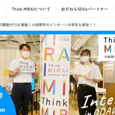
Think MIRAIについて
おだわらSDGsパートナー
イベント・催し
課題解決ワークショップ
おだわらイノベーションラボ
ユース・レイディオ
２弾＞の開発MTGを実施！小田原市のインターン大学生も参加！！
普及啓発グッズ
次世代
イベント・催し
課題解決ワークショップ
おだちん
おだわら市民学校
おだわらイノベーションラボ
ユース・レイディオ
普及啓発グッズ
次世代
おだちん
おだわら市民学校