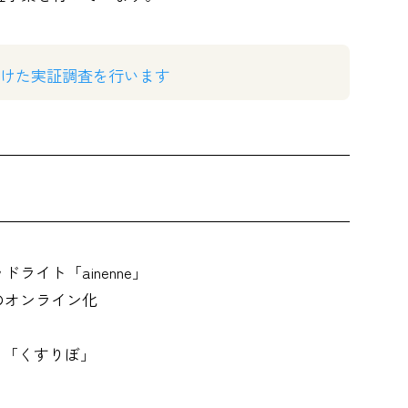
向けた実証調査を行います
ライト「ainenne」
のオンライン化
ト「くすりぼ」