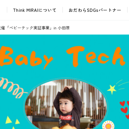
Think MIRAIについて
おだわらSDGsパートナー
イベント・催し
課題解決ワークショップ
おだわらイノベーションラボ
ユース・レイディオ
催「ベビーテック実証事業」in 小田原
普及啓発グッズ
次世代
イベント・催し
課題解決ワークショップ
おだちん
おだわら市民学校
おだわらイノベーションラボ
ユース・レイディオ
普及啓発グッズ
次世代
おだちん
おだわら市民学校