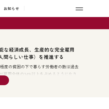
お知らせ
能な経済成長、生産的な完全雇用
人間らしい仕事）を推進する
中、極度の貧困の下で暮らす労働者の数は過去
が雇用全体の34%以上を占めるようになり
ぼ3倍に増えています。
の拡大が見られ、雇用は労働力人口の成長
よると、2015年の失業者は2億400万人