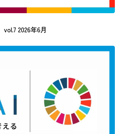
し実施する。
国内の金融機関の能力を強化し、全ての人々の銀行取引、保
8.10
る。
.7 2026年6月
後発開発途上国への貿易関連技術支援のための拡大統合フレー
8.a
途上国、特に後発開発途上国に対する貿易のための援助を拡
2020年までに、若年雇用のための世界的戦略及び国際労働機
8.b
運用化する。