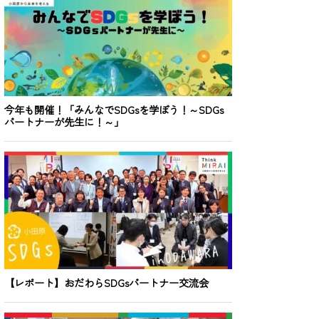
険及び金融サービスへのアクセスを促進・拡大す
ムワーク（EIF）などを通じた支援を含む、開発
大する。
関（ILO）の仕事に関する世界協定の実施を展開・
出典：
国連開発計画（英語）