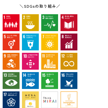
新により、持続的な経済成長を促進するこ
＼SDGsの取り組み／
雇用創出を促す政策の推進だけでなく、強
を取ることも重要です。こうしたターゲッ
全かつ生産的な雇用とディーセント・ワーク
としています。
、持続可能な開発のための2030アジェン
標を同時に達成するためには、包括的なアプ
特に後発開発途上国は少なくとも年率７%の成長率
などにより、多様化、技術向上及びイノベーション