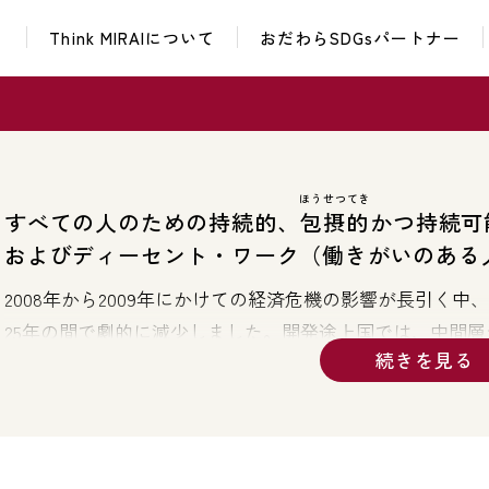
Think MIRAIについて
おだわらSDGsパートナー
イベント・催し
課題解決ワークショップ
おだわらイノベーションラボ
ユース・レイディオ
普及啓発グッズ
次世代
イベント・催し
課題解決ワークショップ
おだちん
おだわら市民学校
おだわらイノベーションラボ
ユース・レイディオ
ほうせつてき
普及啓発グッズ
次世代
すべての人のための持続的、
包摂的
かつ持続可
おだちん
おだわら市民学校
およびディーセント・ワーク（働きがいのある
2008年から2009年にかけての経済危機の影響が長引く
25年の間で劇的に減少しました。開発途上国では、中間層
ましたが、この割合は1991年から2015年までの間に、ほ
しかし、世界の経済が回復を続ける中、成長の減速や格差
に見合うペースで増加していません。国際労働機関（ILO）に
を超えています。