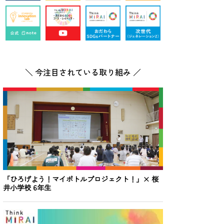
ンを支援する開発重視型の政策を促進するととも
業の設立や成長を奨励する。
的に改善させ、先進国主導の下、持続可能な消費と生
断を図る。
＼ 今注目されている取り組み ／
、完全かつ生産的な雇用及び働きがいのある人間らし
ない若者の割合を大幅に減らす。
の緊急かつ効果的な措置の実施、最悪な形態の児童
集と使用を含むあらゆる形態の児童労働を撲滅す
る労働者など、全ての労働者の権利を保護し、安
ながる持続可能な観光業を促進するための政策を立案