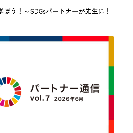
生産活動や適切な雇用創出、起業、創造性及びイノベーショ
学ぼう！～SDGsパートナーが先生に！
8.3
に、金融サービスへのアクセス改善などを通じて中小零細企
2030年までに、世界の消費と生産における資源効率を漸進
8.4
産に関する10年計画枠組みに従い、経済成長と環境悪化の分
2030年までに、若者や障害者を含む全ての男性及び女性の
8.5
い仕事、並びに同一労働同一賃金を達成する。
2020年までに、就労、就学及び職業訓練のいずれも行ってい
8.6
強制労働を根絶し、現代の奴隷制、人身売買を終らせるため
8.7
労働の禁止及び撲滅を確保する。2025年までに児童兵士の募
る。
移住労働者、特に女性の移住労働者や不安定な雇用状態にあ
8.8
全・安心な労働環境を促進する。
2030年までに、雇用創出、地方の文化振興・産品販促につ
8.9