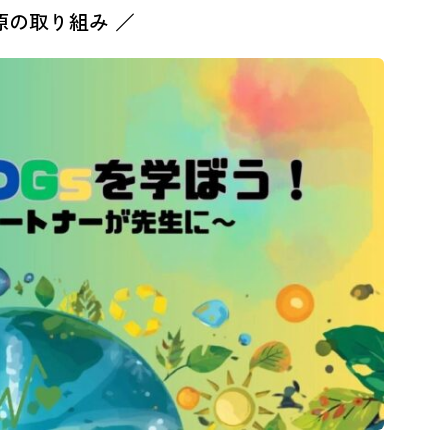
原の取り組み ／
持続可能な開発目標（SDGs）は、生産性の向上と技術革
とを狙いとしています。これを達成するためには、起業と
制労働や奴隷制、人身取引を根絶するための効果的な措置
トに留意しつつ、2030年までにすべての女性と男性の完
（働きがいのある人間らしい仕事）を達成することを目標
ディーセント・ワーク（働きがいのある人間らしい仕事）は
ダを構成する17のグローバル目標の一つです。複数の目
ローチが必要不可欠です。
ターゲット
各国の状況に応じて、一人当たり経済成長率を持続させる。
8.1
を保つ。
高付加価値セクターや労働集約型セクターに重点を置くこと
8.2
を通じた高いレベルの経済生産性を達成する。